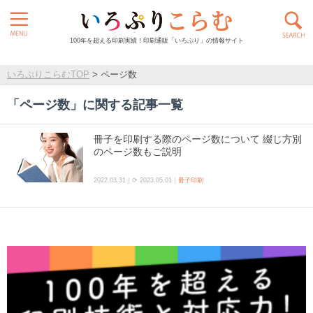
100年を超える印刷実績！印刷通販「いろぷり」の情報サイト
いろぷりこらむTOP
>
ページ数
「
ページ数
」に関する記事一覧
冊子を印刷する際のページ数について 綴じ方別
のページ数もご説明
2022.03.31｜⟳ 2023.05.01｜
冊子印刷