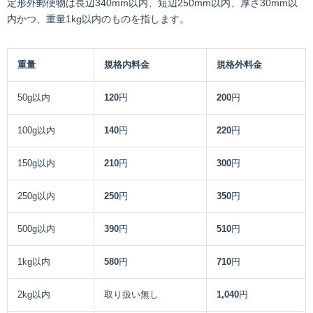
定形外郵便物は長辺340mm以内、短辺250mm以内、厚さ30mm以
内かつ、重量1kg以内のものを指します。
重量
規格内料金
規格外料金
50g以内
120
円
200
円
100g以内
140
円
220
円
150g以内
210
円
300
円
250g以内
250
円
350
円
500g以内
390
円
510
円
1kg以内
580
円
710
円
2kg以内
取り扱い無し
1,040
円